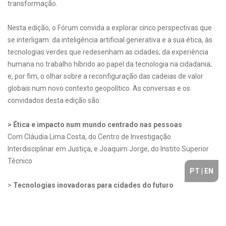
transformação.
Nesta edição, o Fórum convida a explorar cinco perspectivas que
se interligam: da inteligência artificial generativa e a sua ética, às
tecnologias verdes que redesenham as cidades; da experiência
humana no trabalho híbrido ao papel da tecnologia na cidadania;
e, por fim, o olhar sobre a reconfiguração das cadeias de valor
globais num novo contexto geopolítico. As conversas e os
convidados desta edição são:
> Ética e impacto num mundo centrado nas pessoas
Com Cláudia Lima Costa, do Centro de Investigação
Interdisciplinar em Justiça, e Joaquim Jorge, do Instito Superior
Técnico
PT
|
EN
>
Tecnologias inovadoras para cidades do futuro
Com Ana Trigo Morais, da Sociedade Ponto Verde, e Miguel Jorge
Taborda, da Deloitte