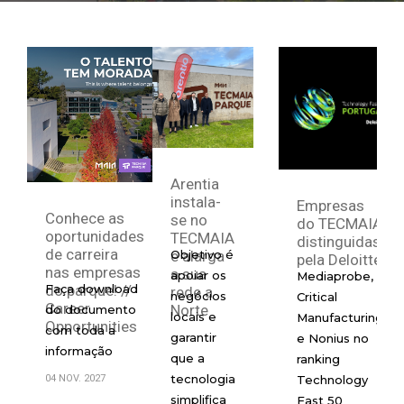
Arentia
instala-
Empresas
Conhece as
se no
do TECMAIA
oportunidades
TECMAIA
distinguidas
de carreira
e alarga
Objetivo é
pela Deloitte
nas empresas
a sua
apoiar os
Mediaprobe,
do parque! //
Faça download
rede a
negócios
Critical
Career
Norte
do documento
locais e
Manufacturing
Opportunities
com toda a
garantir
e Nonius no
informação
que a
ranking
tecnologia
04 NOV. 2027
Technology
simplifica
Fast 50