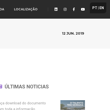
PT
|
EN
DA
LOCALIZAÇÃO
12 JUN. 2019
ÚLTIMAS NOTICIAS
aça download do documento
om toda a informação